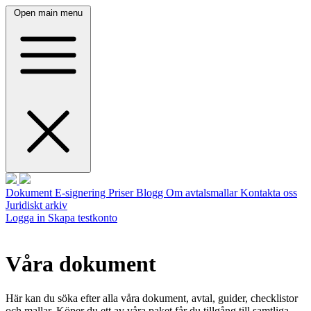
Open main menu
Dokument
E-signering
Priser
Blogg
Om avtalsmallar
Kontakta oss
Juridiskt arkiv
Logga in
Skapa testkonto
Våra dokument
Här kan du söka efter alla våra dokument, avtal, guider, checklistor
och mallar. Köper du ett av våra paket får du tillgång till samtliga