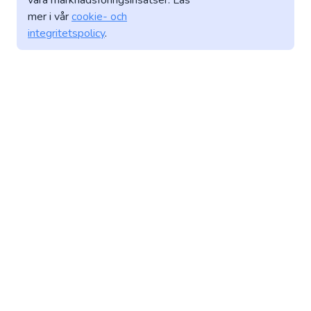
våra marknadsföringsinsatser. Läs
mer i vår
cookie- och
integritetspolicy
.
PARTNERS
LÄNKAR
VILLKOR