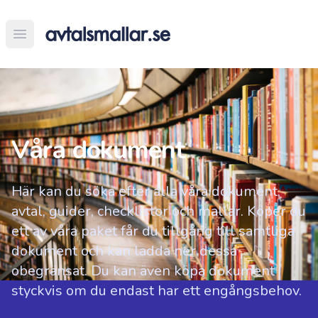
Open main menu
Våra dokument
Här kan du söka efter alla våra dokument,
avtal, guider, checklistor och mallar. Köper du
ett av våra paket får du tillgång till samtliga
dokument och kan ladda ner dessa
obegränsat. Du kan även köpa dokument
styckvis om du endast har ett engångsbehov.