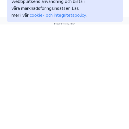
webbplatsens användning och bistå i
våra marknadsföringsinsatser. Läs
mer i vår
cookie- och integritetspolicy
.
PARTNERS
LÄNKAR
VILLKOR
Dokument
Allmänna villkor