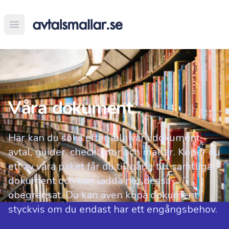
Open main menu
Våra dokument
Här kan du söka efter alla våra dokument,
avtal, guider, checklistor och mallar. Köper du
ett av våra paket får du tillgång till samtliga
dokument och kan ladda ner dessa
obegränsat. Du kan även köpa dokument
styckvis om du endast har ett engångsbehov.