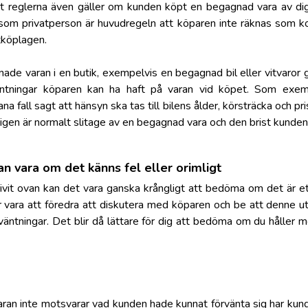
att reglerna även gäller om kunden köpt en begagnad vara av d
om privatperson är huvudregeln att köparen inte räknas som k
tköplagen.
e varan i en butik, exempelvis en begagnad bil eller vitvaror g
äntningar köparen kan ha haft på varan vid köpet. Som exem
 fall sagt att hänsyn ska tas till bilens ålder, körsträcka och pris
ligen är normalt slitage av en begagnad vara och den brist kunden
n vara om det känns fel eller orimligt
vit ovan kan det vara ganska krångligt att bedöma om det är ett 
 vara att föredra att diskutera med köparen och be att denne utfö
äntningar. Det blir då lättare för dig att bedöma om du håller me
ran inte motsvarar vad kunden hade kunnat förvänta sig har kunde