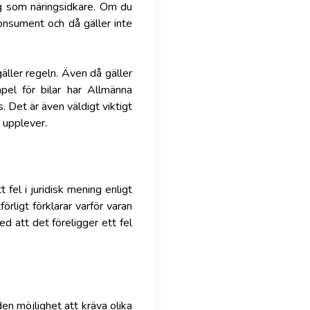
ig som näringsidkare. Om du
onsument och då gäller inte
äller regeln. Även då gäller
pel för bilar har Allmänna
. Det är även väldigt viktigt
 upplever.
fel i juridisk mening enligt
rligt förklarar varför varan
d att det föreligger ett fel
n möjlighet att kräva olika