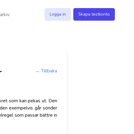
 arkiv
Logga in
Skapa testkonto
r
← Tillbaka
nkret som kan pekas ut. Den
om den exempelvis går sönder
elregel som passar bättre in