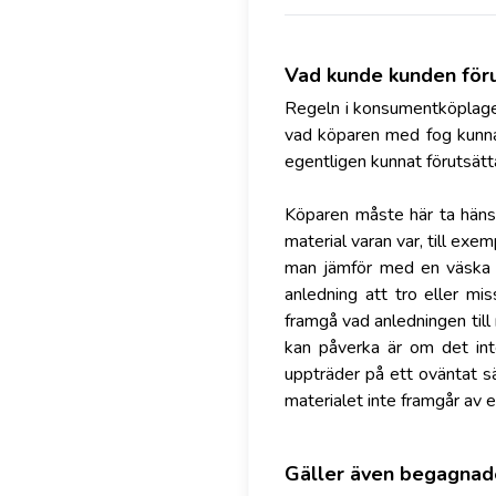
Vad kunde kunden föru
Regeln i konsumentköplagen
vad köparen med fog kunnat
egentligen kunnat förutsätta
Köparen måste här ta hänsy
material varan var, till exe
man jämför med en väska i
anledning att tro eller mi
framgå vad anledningen till
kan påverka är om det inte
uppträder på ett oväntat s
materialet inte framgår av 
Gäller även begagnad