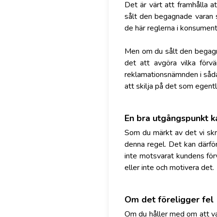
Det är värt att framhålla 
sålt den begagnade varan s
de här reglerna i konsumen
Men om du sålt den begagnad
det att avgöra vilka förv
reklamationsnämnden i sådana
att skilja på det som egent
En bra utgångspunkt ka
Som du märkt av det vi skri
denna regel. Det kan därför
inte motsvarat kundens förv
eller inte och motivera det.
Om det föreligger fel
Om du håller med om att va