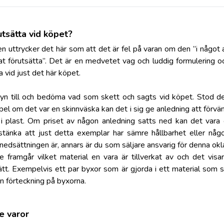
tsätta vid köpet?
 uttrycker det här som att det är fel på varan om den ”i något 
 förutsätta”. Det är en medvetet vag och luddig formulering oc
 vid just det här köpet.
n till och bedöma vad som skett och sagts vid köpet. Stod de
mpel om det var en skinnväska kan det i sig ge anledning att förvä
 plast. Om priset av någon anledning satts ned kan det vara
sstänka att just detta exemplar har sämre hållbarhet eller n
 nedsättningen är, annars är du som säljare ansvarig för denna okl
 framgår vilket material en vara är tillverkat av och det visar
ätt. Exempelvis ett par byxor som är gjorda i ett material som s
en förteckning på byxorna.
e varor