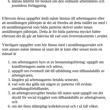
minsta tidsfrist för besked om den ordinarie arbetstidens och
jourtidens förläggning.
Eftersom dessa uppgifter ändå måste lämnas till arbetstagaren efter
att anställningen påbörjats är det att föredra att detta istället tas med i
ett anställningsavtal som båda parterna skriver under innan
anställningen påbörjats. Detta är för båda parterna mycket bättre
eftersom det då går att hänvisa till vad som överenskommits i avtalet.
Ytterligare uppgifter som bör finnas med i anställningsavtalet och
som annars måste lämnas så snart det är känt eller senast inom en
månad är
om arbetstagaren hyrs ut av bemanningsföretag: uppgift om
kundföretagens namn och adress,
uppgift om eventuell rätt till utbildning som tillhandahålls av
arbetsgivaren,
längden på arbetstagarens betalda semester,
vad som ska gälla när någon av parterna vill avsluta
anställningsförhållandet,
att arbetsgivaravgifter betalas till staten samt uppgift om det
skydd för social trygghet som tillhandahålls av arbetsgivaren,
och
om det finns tillämpligt kollektivavtal och i så fall vilket.