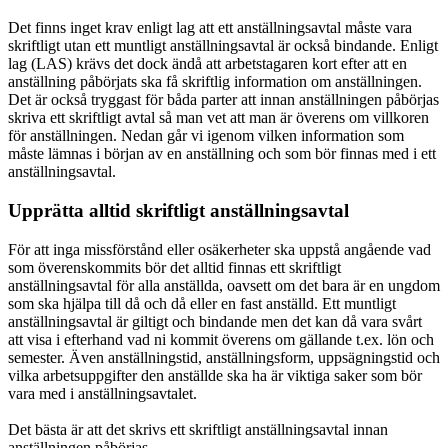
Det finns inget krav enligt lag att ett anställningsavtal måste vara
skriftligt utan ett muntligt anställningsavtal är också bindande. Enligt
lag (LAS) krävs det dock ändå att arbetstagaren kort efter att en
anställning påbörjats ska få skriftlig information om anställningen.
Det är också tryggast för båda parter att innan anställningen påbörjas
skriva ett skriftligt avtal så man vet att man är överens om villkoren
för anställningen. Nedan går vi igenom vilken information som
måste lämnas i början av en anställning och som bör finnas med i ett
anställningsavtal.
Upprätta alltid skriftligt anställningsavtal
För att inga missförstånd eller osäkerheter ska uppstå angående vad
som överenskommits bör det alltid finnas ett skriftligt
anställningsavtal för alla anställda, oavsett om det bara är en ungdom
som ska hjälpa till då och då eller en fast anställd. Ett muntligt
anställningsavtal är giltigt och bindande men det kan då vara svårt
att visa i efterhand vad ni kommit överens om gällande t.ex. lön och
semester. Även anställningstid, anställningsform, uppsägningstid och
vilka arbetsuppgifter den anställde ska ha är viktiga saker som bör
vara med i anställningsavtalet.
Det bästa är att det skrivs ett skriftligt anställningsavtal innan
anställningen påbörjas.