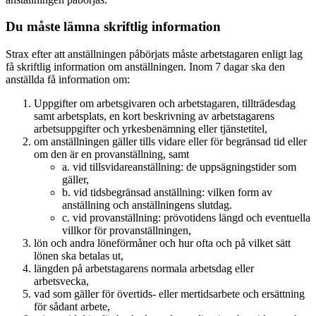
Du måste lämna skriftlig information
Strax efter att anställningen påbörjats måste arbetstagaren enligt lag
få skriftlig information om anställningen. Inom 7 dagar ska den
anställda få information om:
Uppgifter om arbetsgivaren och arbetstagaren, tillträdesdag
samt arbetsplats, en kort beskrivning av arbetstagarens
arbetsuppgifter och yrkesbenämning eller tjänstetitel,
om anställningen gäller tills vidare eller för begränsad tid eller
om den är en provanställning, samt
a. vid tillsvidareanställning: de uppsägningstider som
gäller,
b. vid tidsbegränsad anställning: vilken form av
anställning och anställningens slutdag.
c. vid provanställning: prövotidens längd och eventuella
villkor för provanställningen,
lön och andra löneförmåner och hur ofta och på vilket sätt
lönen ska betalas ut,
längden på arbetstagarens normala arbetsdag eller
arbetsvecka,
vad som gäller för övertids- eller mertidsarbete och ersättning
för sådant arbete,