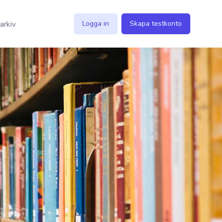
 arkiv
Logga in
Skapa testkonto