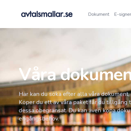
Dokument
E-signer
Våra dokumen
Här kan du söka efter alla våra dokument, a
Köper du ett av våra paket får du tillgång
dessa obegränsat. Du kan även köpa dokum
engångsbehov.