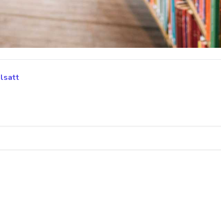
ll intervju
llsatt