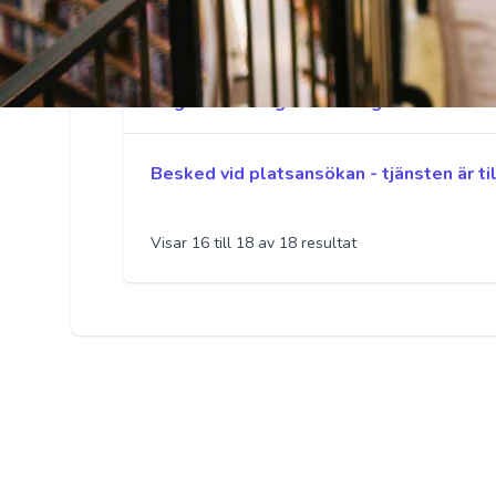
Besked vid platsansökan - du är kallad ti
Begäran om registerutdrag
Besked vid platsansökan - tjänsten är ti
Visar
16
till
18
av
18
resultat