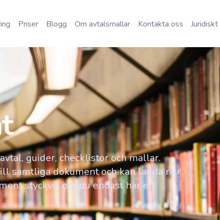
ing
Priser
Blogg
Om avtalsmallar
Kontakta oss
Juridiskt
t
vtal, guider, checklistor och mallar.
 till samtliga dokument och kan ladda ner
ent styckvis om du endast har ett